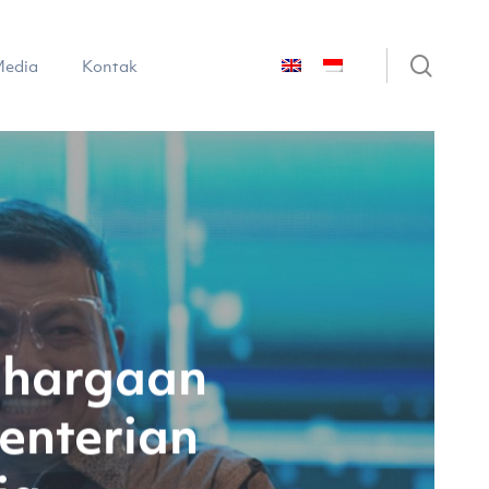
sear
edia
Kontak
nghargaan
enterian