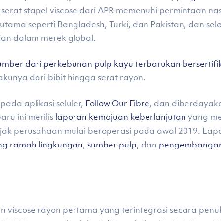
, serat stapel viscose dari APR memenuhi permintaan na
nal utama seperti Bangladesh, Turki, dan Pakistan, dan s
ian dalam merek global.
umber dari perkebunan pulp kayu terbarukan bersertifik
kunya dari bibit hingga serat rayon.
 pada aplikasi seluler,
Follow Our Fibre
, dan diberdayaka
ru ini merilis
laporan kemajuan keberlanjutan
yang me
sejak perusahaan mulai beroperasi pada awal 2019. La
ng ramah lingkungan
,
sumber pulp
, dan
pengembangan
n viscose rayon pertama yang terintegrasi secara penuh 