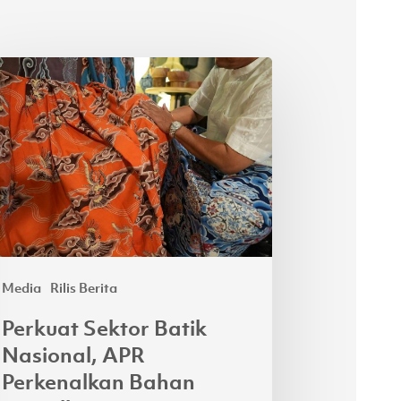
kuat
tor
ik
ional,
R
kenalkan
han
cell
ng
Media
Rilis Berita
kelanjutan
Perkuat Sektor Batik
Nasional, APR
Perkenalkan Bahan