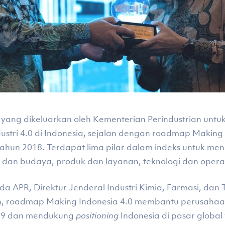
 yang dikeluarkan oleh Kementerian Perindustrian unt
ustri 4.0 di Indonesia, sejalan dengan roadmap Making 
ahun 2018. Terdapat lima pilar dalam indeks untuk meng
dan budaya, produk dan layanan, teknologi dan operas
PR, Direktur Jenderal Industri Kimia, Farmasi, dan Te
roadmap Making Indonesia 4.0 membantu perusaha
19 dan mendukung
positioning
Indonesia di pasar global 