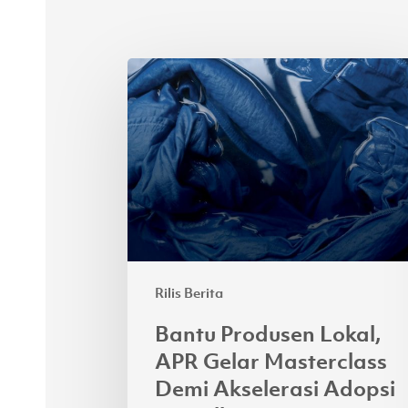
Bantu
Produsen
Lokal,
APR
Gelar
Masterclass
Demi
Akselerasi
Adopsi
Rilis Berita
Lyocell
Bantu Produsen Lokal,
APR Gelar Masterclass
Demi Akselerasi Adopsi