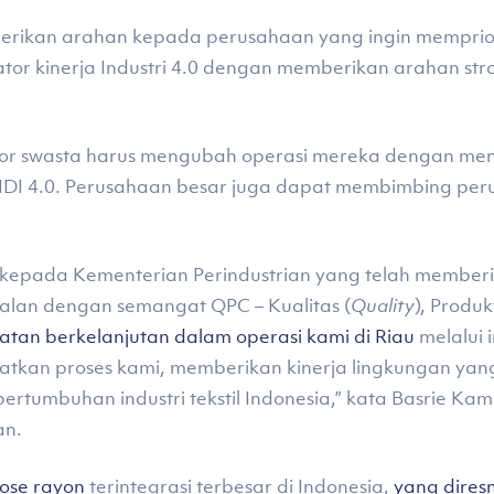
erikan arahan kepada perusahaan yang ingin memprior
ator kinerja Industri 4.0 dengan memberikan arahan st
r swasta harus mengubah operasi mereka dengan meni
DI 4.0. Perusahaan besar juga dapat membimbing per
 kepada Kementerian Perindustrian yang telah membe
ejalan dengan semangat QPC – Kualitas (
Quality
), Produkt
tan berkelanjutan dalam operasi kami di Riau
melalui i
kan proses kami, memberikan kinerja lingkungan yang
tumbuhan industri tekstil Indonesia,” kata Basrie Kamba
an.
cose rayon
terintegrasi terbesar di Indonesia,
yang dires