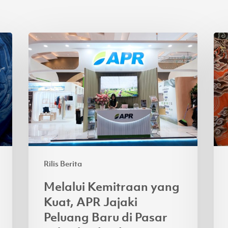
Melalui
Per
Kemitraan
Sek
yang
Bat
Kuat,
Nas
APR
AP
Jajaki
Per
Peluang
Ba
Baru
Lyo
di
ya
Rilis Berita
Pasar
Ber
Tekstil
Melalui Kemitraan yang
India
Kuat, APR Jajaki
dan
Peluang Baru di Pasar
Indonesia