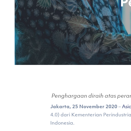
P
Penghargaan diraih atas peran
Hit enter to search or ESC to close
Jakarta, 25 November 2020
–
Asi
4.0) dari Kementerian Perindustri
Indonesia.